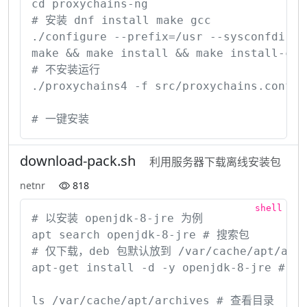
cd proxychains-ng

# 安装 dnf install make gcc

./configure --prefix=/usr --sysconfdir=/et
make && make install && make install-confi
# 不安装运行

./proxychains4 -f src/proxychains.conf te
# 一键安装
download-pack.sh
利用服务器下载离线安装包
netnr
818
# 以安装 openjdk-8-jre 为例

apt search openjdk-8-jre # 搜索包

# 仅下载，deb 包默认放到 /var/cache/apt/archi
apt-get install -d -y openjdk-8-jre # 仅下
ls /var/cache/apt/archives # 查看目录
