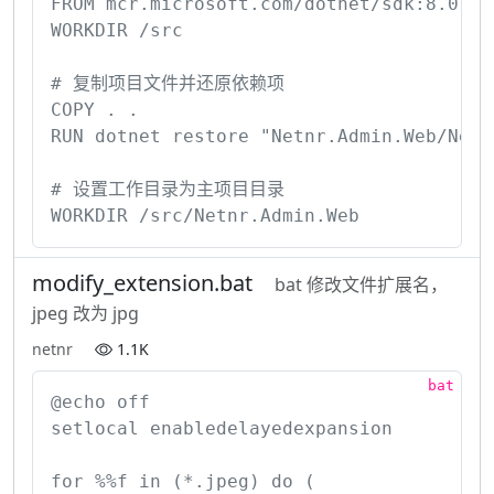
FROM mcr.microsoft.com/dotnet/sdk:8.0 AS 
WORKDIR /src

# 复制项目文件并还原依赖项

COPY . .

RUN dotnet restore "Netnr.Admin.Web/Netnr
# 设置工作目录为主项目目录

WORKDIR /src/Netnr.Admin.Web
modify_extension.bat
bat 修改文件扩展名，
jpeg 改为 jpg
netnr
1.1K
@echo off

setlocal enabledelayedexpansion

for %%f in (*.jpeg) do (
