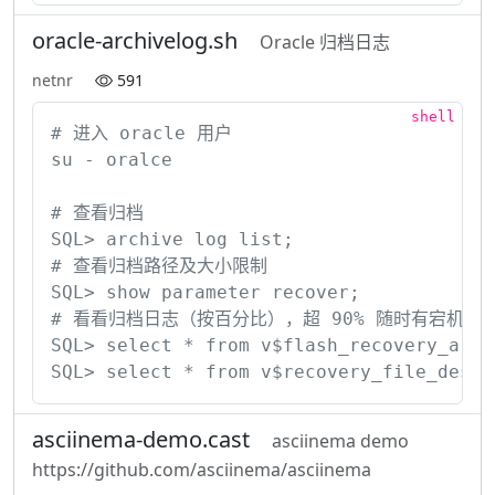
oracle-archivelog.sh
Oracle 归档日志
netnr
591
# 进入 oracle 用户

su - oralce

# 查看归档

SQL> archive log list;

# 查看归档路径及大小限制

SQL> show parameter recover;

# 看看归档日志（按百分比），超 90% 随时有宕机的危险
SQL> select * from v$flash_recovery_area_
SQL> select * from v$recovery_file_dest;
asciinema-demo.cast
asciinema demo
https://github.com/asciinema/asciinema