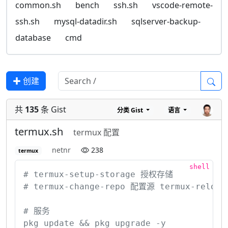
common.sh
bench
ssh.sh
vscode-remote-
ssh.sh
mysql-datadir.sh
sqlserver-backup-
database
cmd
✚ 创建
共
135
条 Gist
分类
Gist
语言
termux.sh
termux 配置
netnr
238
termux
# termux-setup-storage 授权存储

# termux-change-repo 配置源 termux-reload-s
# 服务

pkg update && pkg upgrade -y
