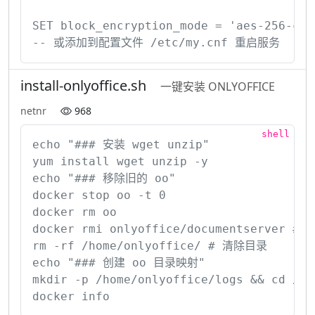
SET block_encryption_mode = 'aes-256-cb
-- 或添加到配置文件 /etc/my.cnf 重启服务
install-onlyoffice.sh
一键安装 ONLYOFFICE
netnr
968
echo "### 安装 wget unzip"

yum install wget unzip -y

echo "### 移除旧的 oo"

docker stop oo -t 0

docker rm oo

docker rmi onlyoffice/documentserver # 
rm -rf /home/onlyoffice/ # 清除目录

echo "### 创建 oo 目录映射"

mkdir -p /home/onlyoffice/logs && cd /ho
docker info