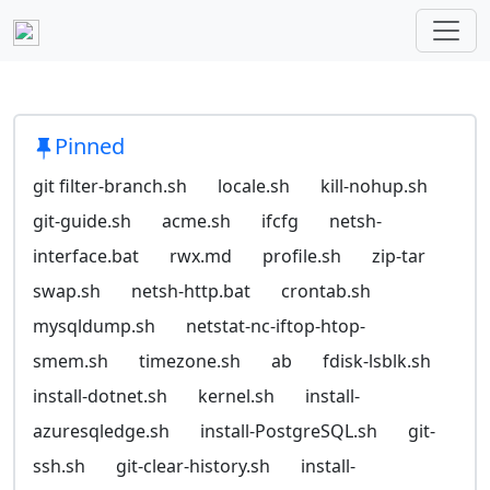
Pinned
git filter-branch.sh
locale.sh
kill-nohup.sh
git-guide.sh
acme.sh
ifcfg
netsh-
interface.bat
rwx.md
profile.sh
zip-tar
swap.sh
netsh-http.bat
crontab.sh
mysqldump.sh
netstat-nc-iftop-htop-
smem.sh
timezone.sh
ab
fdisk-lsblk.sh
install-dotnet.sh
kernel.sh
install-
azuresqledge.sh
install-PostgreSQL.sh
git-
ssh.sh
git-clear-history.sh
install-