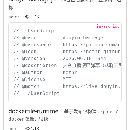
称
netnr
1.2K
// ==UserScript==

// @name         douyin_barrage

// @namespace    https://github.com/netnr
// @icon         https://netnr.github.io/
// @version      2026.06.18.1944

// @description  抖音直播漂屏弹幕（从聊天列表 c
// @author       netnr

// @license      MIT

// @match        https://live.douyin.com/*
// ==/UserScript==
dockerfile-runtime
基于发布包构建 asp.net 7
docker 镜像，很快
netnr
1.1K