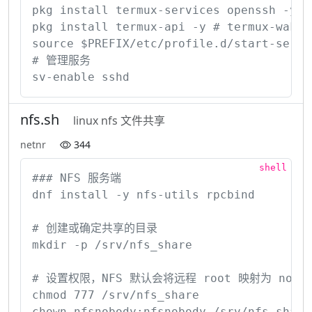
pkg install termux-services openssh -y # 
pkg install termux-api -y # termux-wake-
source $PREFIX/etc/profile.d/start-ser
# 管理服务

sv-enable sshd
nfs.sh
linux nfs 文件共享
netnr
344
### NFS 服务端

dnf install -y nfs-utils rpcbind

# 创建或确定共享的目录

mkdir -p /srv/nfs_share

# 设置权限，NFS 默认会将远程 root 映射为 nobody/
chmod 777 /srv/nfs_share

chown nfsnobody:nfsnobody /srv/nfs_share