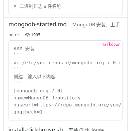
# 二进制日志文件名称
mongodb-started.md
MongoDB 安装、上手
netnr
1005
### 安装

```

vi /etc/yum.repos.d/mongodb-org-7.0.repo

```

创建，输入以下内容

```

[mongodb-org-7.0]

name=MongoDB Repository

baseurl=https://repo.mongodb.org/yum/redh
gpgcheck=1
install-clickhouse.sh
安装 ClickHouse