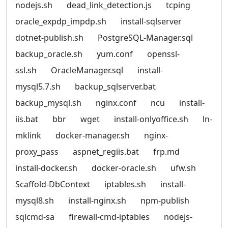
nodejs.sh
dead_link_detection.js
tcping
oracle_expdp_impdp.sh
install-sqlserver
dotnet-publish.sh
PostgreSQL-Manager.sql
backup_oracle.sh
yum.conf
openssl-
ssl.sh
OracleManager.sql
install-
mysql5.7.sh
backup_sqlserver.bat
backup_mysql.sh
nginx.conf
ncu
install-
iis.bat
bbr
wget
install-onlyoffice.sh
ln-
mklink
docker-manager.sh
nginx-
proxy_pass
aspnet_regiis.bat
frp.md
install-docker.sh
docker-oracle.sh
ufw.sh
Scaffold-DbContext
iptables.sh
install-
mysql8.sh
install-nginx.sh
npm-publish
sqlcmd-sa
firewall-cmd-iptables
nodejs-