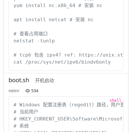
yum install nc.x86_64 # 安装 nc

apt install netcat # 安装 nc

# 查看占用端口

netstat -tunlp

# tcp6 包含 ipv4? ref: https://unix.stacke
cat /proc/sys/net/ipv6/bindv6only
boot.sh
开机启动
netnr
534
# Windows 配置注册表（regedit）路径，用户登录后
# 当前用户

# HKEY_CURRENT_USER\Software\Microsoft\Wi
# 系统
