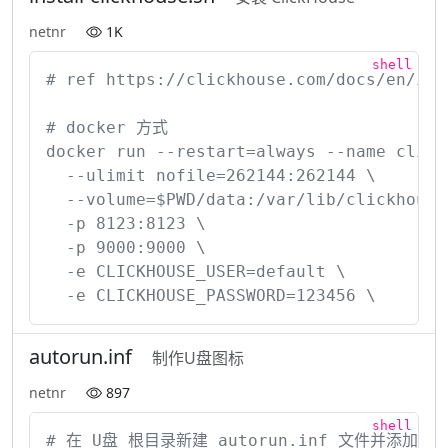
netnr
1K
# ref https://clickhouse.com/docs/en/insta
# docker 方式

docker run --restart=always --name clickh
  --ulimit nofile=262144:262144 \

  --volume=$PWD/data:/var/lib/clickhouse \
  -p 8123:8123 \

  -p 9000:9000 \

  -e CLICKHOUSE_USER=default \

  -e CLICKHOUSE_PASSWORD=123456 \
autorun.inf
制作U盘图标
netnr
897
# 在 U盘 根目录新建 autorun.inf 文件并添加如下内