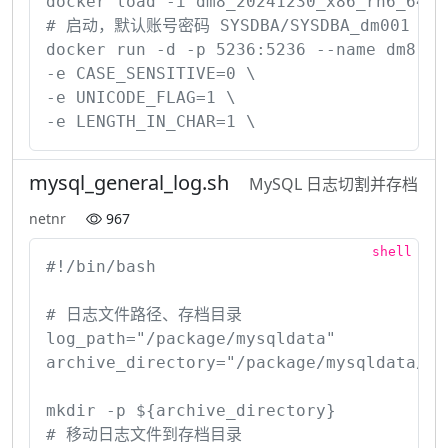
docker load -i dm8_20241230_x86_rh6_64_rq
# 启动，默认账号密码 SYSDBA/SYSDBA_dm001 ，更
docker run -d -p 5236:5236 --name dm8 --p
-e CASE_SENSITIVE=0 \

-e UNICODE_FLAG=1 \

-e LENGTH_IN_CHAR=1 \
mysql_general_log.sh
MySQL 日志切割并存档
netnr
967
#!/bin/bash

# 日志文件路径、存档目录

log_path="/package/mysqldata"

archive_directory="/package/mysqldata/arc
mkdir -p ${archive_directory}

# 移动日志文件到存档目录
