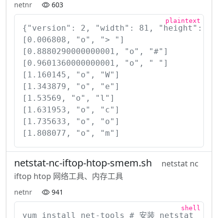
netnr
603
{"version": 2, "width": 81, "height": 20}
[0.006808, "o", "> "]

[0.8880290000000001, "o", "#"]

[0.9601360000000001, "o", " "]

[1.160145, "o", "W"]

[1.343879, "o", "e"]

[1.53569, "o", "l"]

[1.631953, "o", "c"]

[1.735633, "o", "o"]

[1.808077, "o", "m"]
netstat-nc-iftop-htop-smem.sh
netstat nc
iftop htop 网络工具、内存工具
netnr
941
yum install net-tools # 安装 netstat
