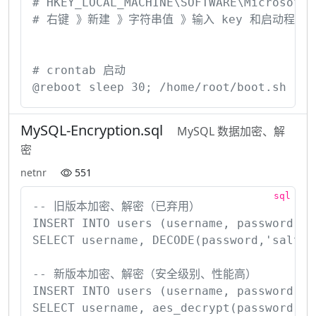
# HKEY_LOCAL_MACHINE\SOFTWARE\Microsoft\W
# 右键 》新建 》字符串值 》输入 key 和启动程序路径
# crontab 启动

@reboot sleep 30; /home/root/boot.sh
MySQL-Encryption.sql
MySQL 数据加密、解
密
netnr
551
-- 旧版本加密、解密（已弃用）

INSERT INTO users (username, password) V
SELECT username, DECODE(password,'salt')
-- 新版本加密、解密（安全级别、性能高）

INSERT INTO users (username, password) V
SELECT username, aes_decrypt(password,'s