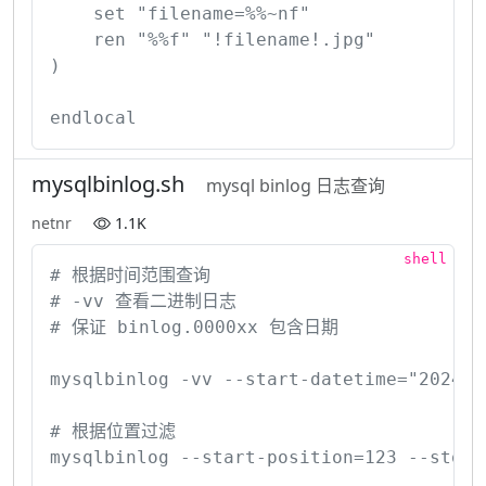
    set "filename=%%~nf"

    ren "%%f" "!filename!.jpg"

)

endlocal
mysqlbinlog.sh
mysql binlog 日志查询
netnr
1.1K
# 根据时间范围查询

# -vv 查看二进制日志

# 保证 binlog.0000xx 包含日期

mysqlbinlog -vv --start-datetime="2024-0
# 根据位置过滤

mysqlbinlog --start-position=123 --stop-p