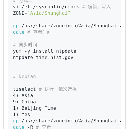
# 方式二
vi /etc/sysconfig/clock 
# 编辑，写入
ZONE=
"Asia/Shanghai"
cp
 /usr/share/zoneinfo/Asia/Shanghai /et
date
# 查看时间
# 同步时间
yum -y install ntpdate

ntpdate time.nist.gov

# Debian
tzselect 
# 执行，依次选择
4) Asia

9) China

1) Beijing Time

cp
 /usr/share/zoneinfo/Asia/Shanghai /et
date
 -R 
# 查看