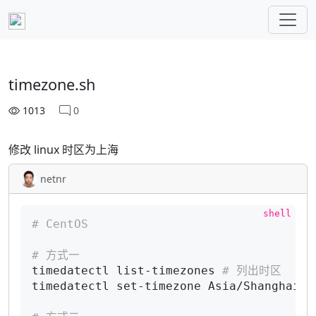
timezone.sh
1013
0
修改 linux 时区为上海
netnr
# CentOS
# 方式一
timedatectl list-timezones 
# 列出时区 
timedatectl set-timezone Asia/Shanghai 