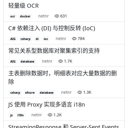
轻量级 OCR
netnr
631
ocr
docker
C# 依赖注入 (DI) 与控制反转 (IoC)
netnr
784
AIG
csharp
di
ioc
常见关系型数据库对聚集索引的支持
netnr
1.7K
AIG
database
主表删除数据时，明细表对应大量数据的删
除
netnr
1.3K
csharp
efcore
database
JS 使用 Proxy 实现多语言 i18n
netnr
1.2K
js
i18n
StreamingResponse 和 Server-Sent Events