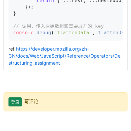
return
 { ...rest, ...nestedObject
    });

}

// 调用，传入原始数组和需要展开的 key
console
.
debug
(
"flattenData"
, 
flattenData
ref
https://developer.mozilla.org/zh-
CN/docs/Web/JavaScript/Reference/Operators/De
structuring_assignment
写评论
登录