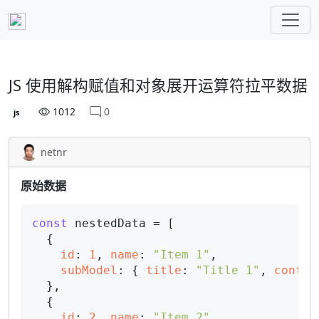
JS 使用解构赋值和对象展开运算符拉平数据
1012
0
js
netnr
原始数据
const
 nestedData = [

  {

id
: 
1
, 
name
: 
"Item 1"
,

subModel
: { 
title
: 
"Title 1"
, 
conten
  },

  {

id
: 
2
, 
name
: 
"Item 2"
, 
