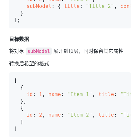
subModel
: { 
title
: 
"Title 2"
, 
conten
  }

目标数据
将对象
展开到顶层，同时保留其它属性
subModel
转换后希望的格式
[

  {

id
: 
1
, 
name
: 
"Item 1"
, 
title
: 
"Title
  },

  {

id
: 
2
, 
name
: 
"Item 2"
, 
title
: 
"Title
  }
