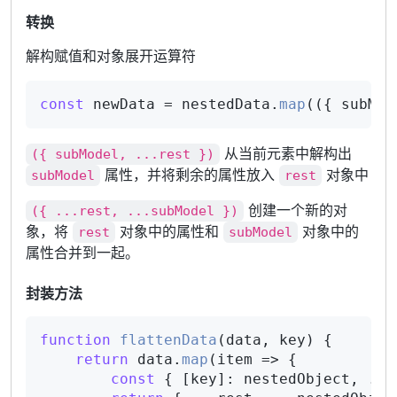
转换
解构赋值和对象展开运算符
const
 newData = nestedData.
map
(
(
{ subMod
从当前元素中解构出
({ subModel, ...rest })
属性，并将剩余的属性放入
对象中
subModel
rest
创建一个新的对
({ ...rest, ...subModel })
象，将
对象中的属性和
对象中的
rest
subModel
属性合并到一起。
封装方法
function
flattenData
(
data, key
) {

return
 data.
map
(
item
 =>
 {

const
 { [key]: nestedObject, ...