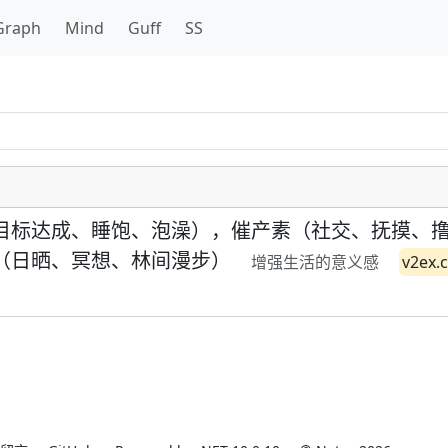
Graph
Mind
Guff
SS
目标达成、睡饱、泡澡），催产素（社交、抚摸、
（日晒、冥想、林间漫步）
增强生活的意义感
v2ex.