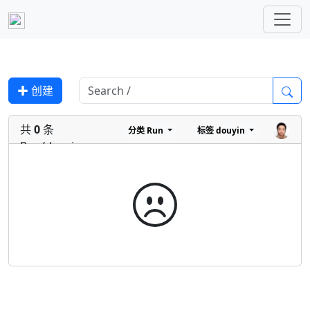
✚ 创建
共
0
条
分类
Run
标签
douyin
Run/douyin