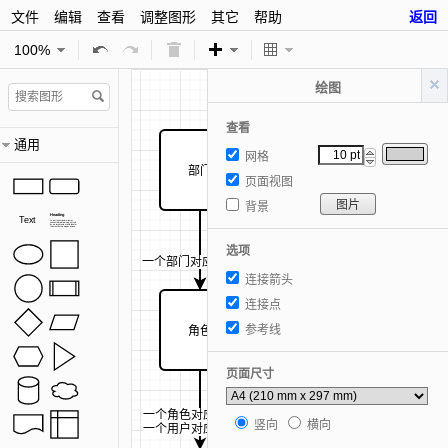
文件
编辑
查看
调整图形
其它
帮助
返回
100%
绘图
查看
通用
网格
部门
页面视图
图片
背景
Heading
Text
Lorem ipsum dolor sit amet,
consectetur adipisicing elit, sed
do eiusmod tempor incididunt ut
labore et dolore magna aliqua.
选项
一个部门对应多个角色
一个部门对应多个角色
连接箭头
连接点
参考线
角色
权限控制
权限控制
页面尺寸
一个角色对应多个用户
竖向
横向
一个用户对应多个角色